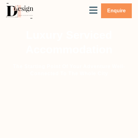
Enquire
Luxury Serviced
Accommodation
The Starting Point Of Your Adventure Well-
Connected To The Whole City